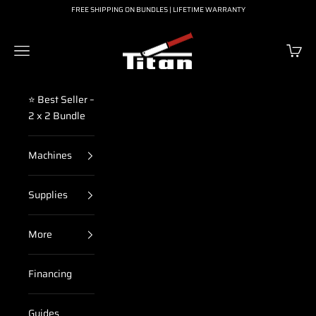
Skip to content
FREE SHIPPING ON BUNDLES | LIFETIME WARRANTY
Titan Press
Navigation menu
Cart
⭐ Best Seller –
2 x 2 Bundle
Machines
Supplies
More
Financing
Guides